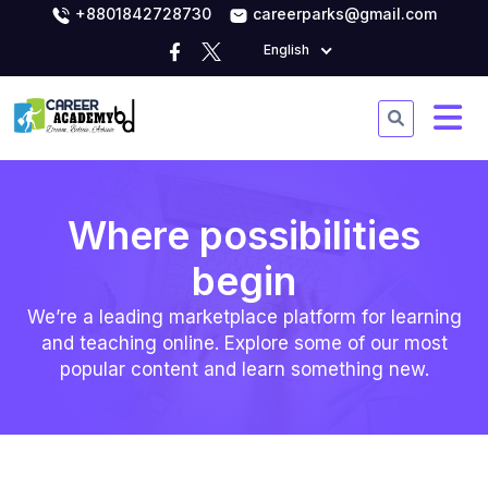
+8801842728730
careerparks@gmail.com
English
Where possibilities
begin
We’re a leading marketplace platform for learning
and teaching online. Explore some of our most
popular content and learn something new.