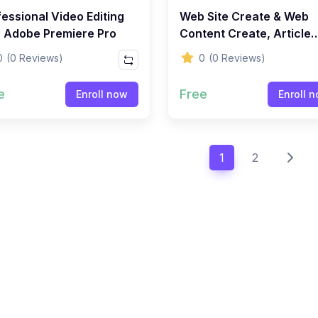
essional Video Editing
Web Site Create & Web
h Adobe Premiere Pro
Content Create, Article
Writing, Products
0
(0 Reviews)
0
(0 Reviews)
Description Writing
e
Free
Enroll now
Enroll 
1
2