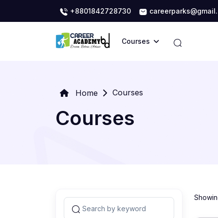
+8801842728730
careerparks@gmail
Courses
Courses
Home
Courses
Showing