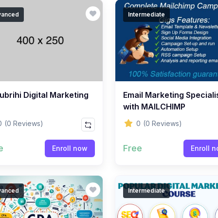
vanced
Intermediate
brihi Digital Marketing
Email Marketing Speciali
with MAILCHIMP
0
(0 Reviews)
0
(0 Reviews)
e
Free
Enroll now
Enroll 
vanced
Intermediate