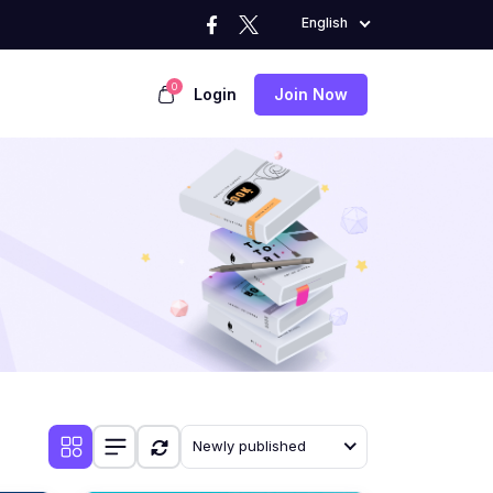
English
0
Login
Join Now
Newly published