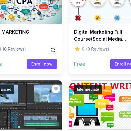
 MARKETING
Digital Marketing Full
Course(Social Media
Marketing)
0
(0 Reviews)
0
(0 Reviews)
e
Free
Enroll now
Enroll 
vanced
Intermediate