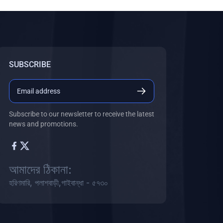
SUBSCRIBE
Subscribe to our newsletter to receive the latest
news and promotions.
আমাদের ঠিকানা:
হরিণমারি, পলাশবাড়ী,গাইবান্ধা - ৫৭৩০