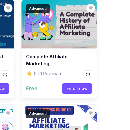
Advanced
st
Complete Affiliate
Marketing
0
(0 Reviews)
Free
now
Enroll now
Advanced