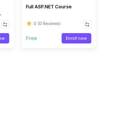
Full ASP.NET Course
0
(0 Reviews)
Free
now
Enroll now