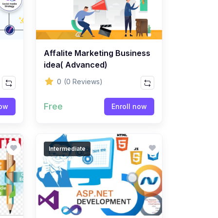
Affalite Marketing Business
idea( Advanced)
0
(0 Reviews)
Free
now
Enroll now
Intermediate