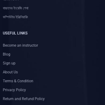
বাচ্চাদের ইংরেজি শেখা
(2)
কারিগরি (অফিস এপ্লিকেশন)
কম্পিউটার ইঞ্জিনিয়ারিং
(0)
কারিগরি (ডাটাবেজ প্রোগ্রামিং)
(0)
কারিগরি (ভোকেশনাল)
USEFUL LINKS
(0)
কারিগরি (হার্ডওয়ার)
(0)
কম্পিউটার শিক্ষা (ICT)
Become an instructor
(56)
ইঞ্জিনিয়ারিং
Blog
(5)
কম্পিউটার ইঞ্জিনিয়ারিং
Sign up
(21)
ওয়েব ও অ্যাপ ডেভেলপমেন্ট
About Us
(3)
ওয়াইফাই হ্যাকিং
Terms & Condition
(1)
ভিডিও এডিটিং কোর্স
Privacy Policy
(13)
গ্রাফিক্স ডিজাইন কোর্স
Return and Refund Policy
(3)
ডাটা এন্ট্রি কোর্স