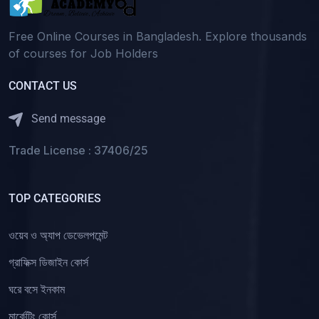
(0)
নিবন্ধন(কলেজ)-বাংলা
Free Online Courses in Bangladesh. Explore thousands
(0)
নিবন্ধন(কলেজ)-ইংরেজি
of courses for Job Holders
(0)
নিবন্ধন(কলেজ)-গণিত)
CONTACT US
(0)
নিবন্ধন(কলেজ)-অন্যান্য
(0)
নিবন্ধন(কলেজ)-বিজ্ঞান
Send message
(0)
নিবন্ধন(কলেজ)-কম্পিউটার
Trade License : 37406/25
(0)
নিবন্ধন(স্কুল)-বাংলা
(0)
নিবন্ধন(স্কুল)-ইংরেজি
TOP CATEGORIES
(0)
নিবন্ধন(স্কুল)-গণিত
ওয়েব ও অ্যাপ ডেভেলপমেন্ট
(0)
নিবন্ধন(স্কুল)-অন্যান্য
গ্রাফিক্স ডিজাইন কোর্স
(0)
নিবন্ধন(স্কুল)-বিজ্ঞান
ঘরে বসে ইনকাম
(0)
নিবন্ধন(স্কুল)-কম্পিউটার
মার্কেটিং কোর্স
(2)
কারিগরি কোর্স