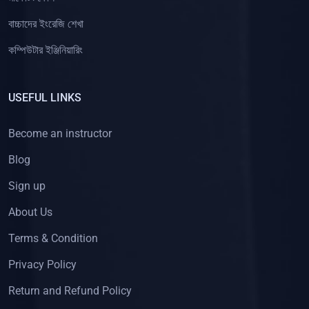
বাচ্চাদের ইংরেজি শেখা
(2)
কারিগরি (অফিস এপ্লিকেশন)
কম্পিউটার ইঞ্জিনিয়ারিং
(0)
কারিগরি (ডাটাবেজ প্রোগ্রামিং)
(0)
কারিগরি (ভোকেশনাল)
USEFUL LINKS
(0)
কারিগরি (হার্ডওয়ার)
(0)
কম্পিউটার শিক্ষা (ICT)
Become an instructor
(56)
ইঞ্জিনিয়ারিং
Blog
(5)
কম্পিউটার ইঞ্জিনিয়ারিং
Sign up
(21)
ওয়েব ও অ্যাপ ডেভেলপমেন্ট
About Us
(3)
ওয়াইফাই হ্যাকিং
Terms & Condition
(1)
ভিডিও এডিটিং কোর্স
Privacy Policy
(13)
গ্রাফিক্স ডিজাইন কোর্স
Return and Refund Policy
(3)
ডাটা এন্ট্রি কোর্স