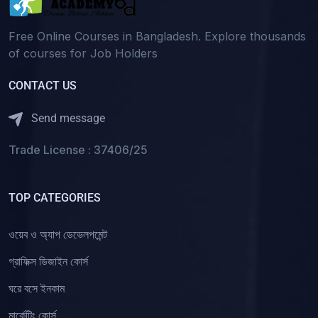
(0)
নিবন্ধন(কলেজ)-বাংলা
Free Online Courses in Bangladesh. Explore thousands
(0)
নিবন্ধন(কলেজ)-ইংরেজি
of courses for Job Holders
(0)
নিবন্ধন(কলেজ)-গণিত)
CONTACT US
(0)
নিবন্ধন(কলেজ)-অন্যান্য
(0)
নিবন্ধন(কলেজ)-বিজ্ঞান
Send message
(0)
নিবন্ধন(কলেজ)-কম্পিউটার
Trade License : 37406/25
(0)
নিবন্ধন(স্কুল)-বাংলা
(0)
নিবন্ধন(স্কুল)-ইংরেজি
TOP CATEGORIES
(0)
নিবন্ধন(স্কুল)-গণিত
ওয়েব ও অ্যাপ ডেভেলপমেন্ট
(0)
নিবন্ধন(স্কুল)-অন্যান্য
গ্রাফিক্স ডিজাইন কোর্স
(0)
নিবন্ধন(স্কুল)-বিজ্ঞান
ঘরে বসে ইনকাম
(0)
নিবন্ধন(স্কুল)-কম্পিউটার
মার্কেটিং কোর্স
(2)
কারিগরি কোর্স