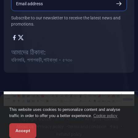
Subscribe to our newsletter to receive the latest news and
promotions.
আমাদের ঠিকানা:
হরিণমারি, পলাশবাড়ী,গাইবান্ধা - ৫৭৩০
This website uses cookies to personalize content and analyse
traffic in order to offer you a better experience.
Cookie policy
Copyright ©2026
Career Academy
All rights reserved.
About us
Privacy policy
Terms and condition
Faq
Accept
Refund policy